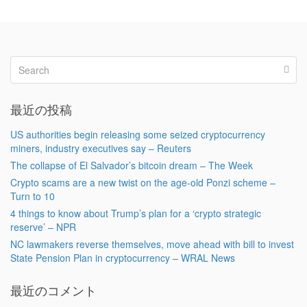
最近の投稿
US authorities begin releasing some seized cryptocurrency
miners, industry executives say – Reuters
The collapse of El Salvador’s bitcoin dream – The Week
Crypto scams are a new twist on the age-old Ponzi scheme –
Turn to 10
4 things to know about Trump’s plan for a ‘crypto strategic
reserve’ – NPR
NC lawmakers reverse themselves, move ahead with bill to invest
State Pension Plan in cryptocurrency – WRAL News
最近のコメント