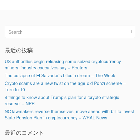
最近の投稿
US authorities begin releasing some seized cryptocurrency
miners, industry executives say – Reuters
The collapse of El Salvador’s bitcoin dream – The Week
Crypto scams are a new twist on the age-old Ponzi scheme –
Turn to 10
4 things to know about Trump’s plan for a ‘crypto strategic
reserve’ – NPR
NC lawmakers reverse themselves, move ahead with bill to invest
State Pension Plan in cryptocurrency – WRAL News
最近のコメント