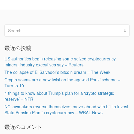
最近の投稿
US authorities begin releasing some seized cryptocurrency
miners, industry executives say – Reuters
The collapse of El Salvador’s bitcoin dream – The Week
Crypto scams are a new twist on the age-old Ponzi scheme –
Turn to 10
4 things to know about Trump’s plan for a ‘crypto strategic
reserve’ – NPR
NC lawmakers reverse themselves, move ahead with bill to invest
State Pension Plan in cryptocurrency – WRAL News
最近のコメント