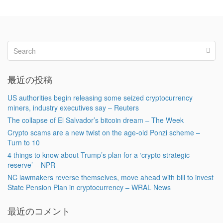
最近の投稿
US authorities begin releasing some seized cryptocurrency
miners, industry executives say – Reuters
The collapse of El Salvador’s bitcoin dream – The Week
Crypto scams are a new twist on the age-old Ponzi scheme –
Turn to 10
4 things to know about Trump’s plan for a ‘crypto strategic
reserve’ – NPR
NC lawmakers reverse themselves, move ahead with bill to invest
State Pension Plan in cryptocurrency – WRAL News
最近のコメント