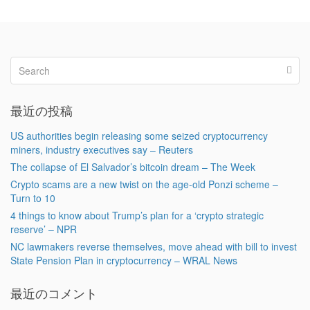
最近の投稿
US authorities begin releasing some seized cryptocurrency
miners, industry executives say – Reuters
The collapse of El Salvador’s bitcoin dream – The Week
Crypto scams are a new twist on the age-old Ponzi scheme –
Turn to 10
4 things to know about Trump’s plan for a ‘crypto strategic
reserve’ – NPR
NC lawmakers reverse themselves, move ahead with bill to invest
State Pension Plan in cryptocurrency – WRAL News
最近のコメント