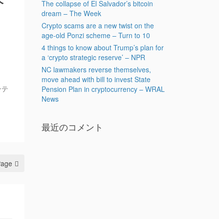
The collapse of El Salvador’s bitcoin
dream – The Week
Crypto scams are a new twist on the
age-old Ponzi scheme – Turn to 10
4 things to know about Trump’s plan for
a ‘crypto strategic reserve’ – NPR
NC lawmakers reverse themselves,
move ahead with bill to invest State
ンテ
Pension Plan in cryptocurrency – WRAL
News
最近のコメント
Page