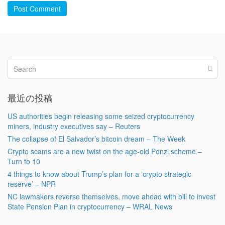
Post Comment
最近の投稿
US authorities begin releasing some seized cryptocurrency
miners, industry executives say – Reuters
The collapse of El Salvador’s bitcoin dream – The Week
Crypto scams are a new twist on the age-old Ponzi scheme –
Turn to 10
4 things to know about Trump’s plan for a ‘crypto strategic
reserve’ – NPR
NC lawmakers reverse themselves, move ahead with bill to invest
State Pension Plan in cryptocurrency – WRAL News