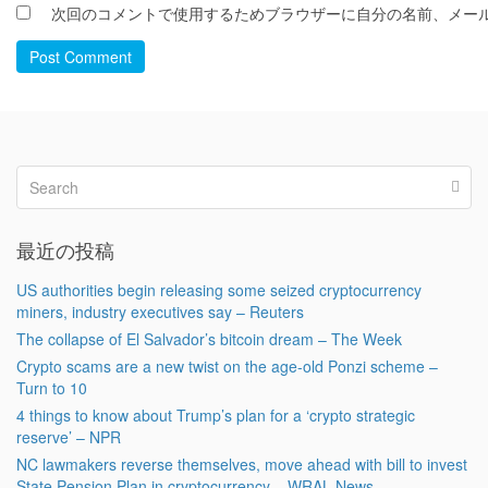
次回のコメントで使用するためブラウザーに自分の名前、メー
Post Comment
最近の投稿
US authorities begin releasing some seized cryptocurrency
miners, industry executives say – Reuters
The collapse of El Salvador’s bitcoin dream – The Week
Crypto scams are a new twist on the age-old Ponzi scheme –
Turn to 10
4 things to know about Trump’s plan for a ‘crypto strategic
reserve’ – NPR
NC lawmakers reverse themselves, move ahead with bill to invest
State Pension Plan in cryptocurrency – WRAL News