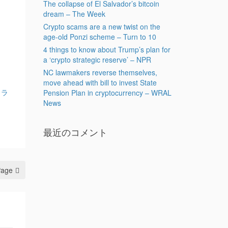
The collapse of El Salvador’s bitcoin
dream – The Week
Crypto scams are a new twist on the
age-old Ponzi scheme – Turn to 10
4 things to know about Trump’s plan for
a ‘crypto strategic reserve’ – NPR
NC lawmakers reverse themselves,
move ahead with bill to invest State
・ラ
Pension Plan in cryptocurrency – WRAL
News
最近のコメント
Page