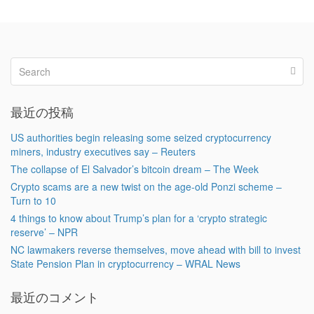
最近の投稿
US authorities begin releasing some seized cryptocurrency
miners, industry executives say – Reuters
The collapse of El Salvador’s bitcoin dream – The Week
Crypto scams are a new twist on the age-old Ponzi scheme –
Turn to 10
4 things to know about Trump’s plan for a ‘crypto strategic
reserve’ – NPR
NC lawmakers reverse themselves, move ahead with bill to invest
State Pension Plan in cryptocurrency – WRAL News
最近のコメント