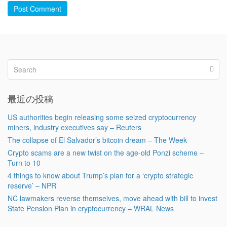
Post Comment
最近の投稿
US authorities begin releasing some seized cryptocurrency
miners, industry executives say – Reuters
The collapse of El Salvador’s bitcoin dream – The Week
Crypto scams are a new twist on the age-old Ponzi scheme –
Turn to 10
4 things to know about Trump’s plan for a ‘crypto strategic
reserve’ – NPR
NC lawmakers reverse themselves, move ahead with bill to invest
State Pension Plan in cryptocurrency – WRAL News