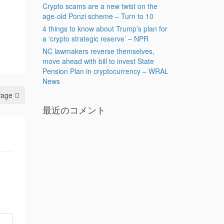
Crypto scams are a new twist on the
age-old Ponzi scheme – Turn to 10
4 things to know about Trump’s plan for
a ‘crypto strategic reserve’ – NPR
NC lawmakers reverse themselves,
move ahead with bill to invest State
Pension Plan in cryptocurrency – WRAL
News
Page
最近のコメント