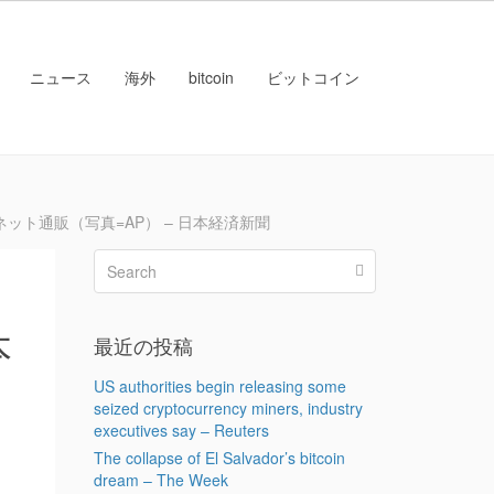
ニュース
海外
bitcoin
ビットコイン
ト通販（写真=AP） – 日本経済新聞
本
最近の投稿
US authorities begin releasing some
seized cryptocurrency miners, industry
executives say – Reuters
The collapse of El Salvador’s bitcoin
dream – The Week