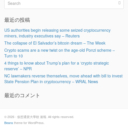
最近の投稿
US authorities begin releasing some seized cryptocurrency
miners, industry executives say – Reuters
The collapse of El Salvador’s bitcoin dream – The Week
Crypto scams are a new twist on the age-old Ponzi scheme –
Turn to 10
4 things to know about Trump’s plan for a ‘crypto strategic
reserve’ – NPR
NC lawmakers reverse themselves, move ahead with bill to invest
State Pension Plan in cryptocurrency – WRAL News
最近のコメント
© 2026 - 仮想通貨大學校 速報. All rights reserved.
Beans
theme for WordPress.