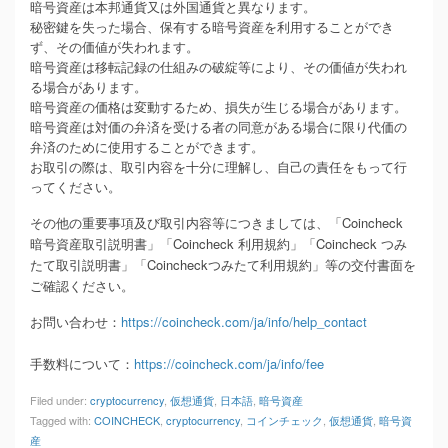
暗号資産は本邦通貨又は外国通貨と異なります。
秘密鍵を失った場合、保有する暗号資産を利用することができ
ず、その価値が失われます。
暗号資産は移転記録の仕組みの破綻等により、その価値が失われ
る場合があります。
暗号資産の価格は変動するため、損失が生じる場合があります。
暗号資産は対価の弁済を受ける者の同意がある場合に限り代価の
弁済のために使⽤することができます。
お取引の際は、取引内容を十分に理解し、自己の責任をもって行
ってください。
その他の重要事項及び取引内容等につきましては、「Coincheck
暗号資産取引説明書」「Coincheck 利用規約」「Coincheck つみ
たて取引説明書」「Coincheckつみたて利用規約」等の交付書面を
ご確認ください。
お問い合わせ：
https://coincheck.com/ja/info/help_contact
手数料について：
https://coincheck.com/ja/info/fee
Filed under:
cryptocurrency
,
仮想通貨
,
日本語
,
暗号資産
Tagged with:
COINCHECK
,
cryptocurrency
,
コインチェック
,
仮想通貨
,
暗号資
産