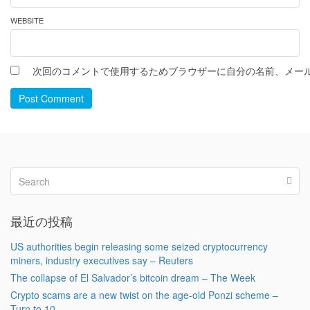
WEBSITE
次回のコメントで使用するためブラウザーに自分の名前、メー
Post Comment
最近の投稿
US authorities begin releasing some seized cryptocurrency
miners, industry executives say – Reuters
The collapse of El Salvador’s bitcoin dream – The Week
Crypto scams are a new twist on the age-old Ponzi scheme –
Turn to 10