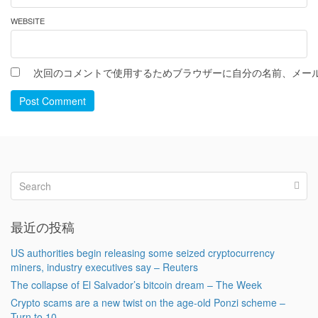
WEBSITE
次回のコメントで使用するためブラウザーに自分の名前、メー
Post Comment
最近の投稿
US authorities begin releasing some seized cryptocurrency
miners, industry executives say – Reuters
The collapse of El Salvador’s bitcoin dream – The Week
Crypto scams are a new twist on the age-old Ponzi scheme –
Turn to 10