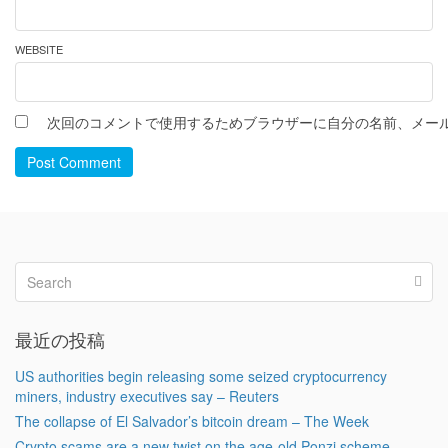
WEBSITE
次回のコメントで使用するためブラウザーに自分の名前、メー
Post Comment
最近の投稿
US authorities begin releasing some seized cryptocurrency
miners, industry executives say – Reuters
The collapse of El Salvador’s bitcoin dream – The Week
Crypto scams are a new twist on the age-old Ponzi scheme –