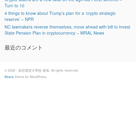
Turn to 10
4 things to know about Trump’s plan for a ‘crypto strategic
reserve’ – NPR
NC lawmakers reverse themselves, move ahead with bill to invest
State Pension Plan in cryptocurrency – WRAL News
最近のコメント
© 2026 - 仮想通貨大學校 速報. All rights reserved.
Beans
theme for WordPress.