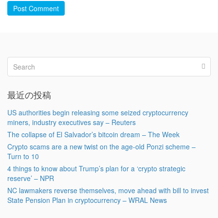
Post Comment
最近の投稿
US authorities begin releasing some seized cryptocurrency
miners, industry executives say – Reuters
The collapse of El Salvador’s bitcoin dream – The Week
Crypto scams are a new twist on the age-old Ponzi scheme –
Turn to 10
4 things to know about Trump’s plan for a ‘crypto strategic
reserve’ – NPR
NC lawmakers reverse themselves, move ahead with bill to invest
State Pension Plan in cryptocurrency – WRAL News