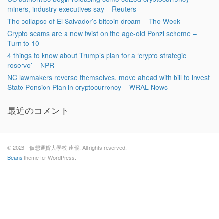
miners, industry executives say – Reuters
The collapse of El Salvador’s bitcoin dream – The Week
Crypto scams are a new twist on the age-old Ponzi scheme –
Turn to 10
4 things to know about Trump’s plan for a ‘crypto strategic
reserve’ – NPR
NC lawmakers reverse themselves, move ahead with bill to invest
State Pension Plan in cryptocurrency – WRAL News
最近のコメント
© 2026 - 仮想通貨大學校 速報. All rights reserved.
Beans
theme for WordPress.