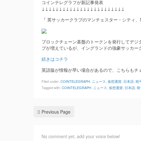
コインテレグラフが新記事発表
↓↓↓↓↓↓↓↓↓↓↓↓↓↓↓↓↓↓↓↓↓↓↓↓
『 英サッカークラブのマンチェスター・シティ、So
ブロックチェーン基盤のトークンを発行してデジ
ブが増えているが、イングランドの強豪サッカー
続きはコチラ
英語版が情報が早い場合があるので、こちらもチ
Filed under:
COINTELEGRAPH
,
ニュース
,
仮想通貨
,
日本語
,
暗
Tagged with:
COINTELEGRAPH
,
ニュース
,
仮想通貨
,
日本語
,
暗
Previous Page
No comment yet, add your voice below!