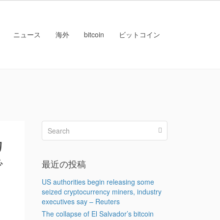
ニュース
海外
bitcoin
ビットコイン
カ
で
最近の投稿
US authorities begin releasing some
seized cryptocurrency miners, industry
executives say – Reuters
The collapse of El Salvador’s bitcoin