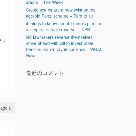
dream – The Week
Crypto scams are a new twist on the
age-old Ponzi scheme – Turn to 10
4 things to know about Trump’s plan for
a ‘crypto strategic reserve’ – NPR
NC lawmakers reverse themselves,
クラ
move ahead with bill to invest State
Pension Plan in cryptocurrency – WRAL
News
最近のコメント
Page