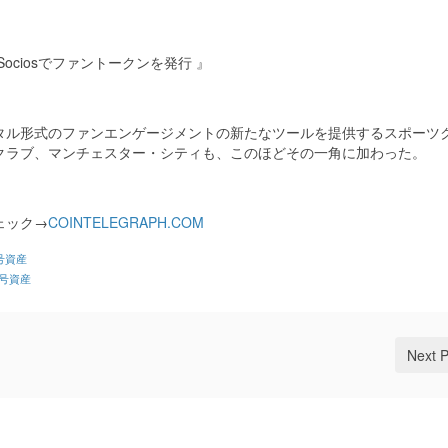
ciosでファントークンを発行 』
タル形式のファンエンゲージメントの新たなツールを提供するスポーツ
クラブ、マンチェスター・シティも、このほどその一角に加わった。
ェック→
COINTELEGRAPH.COM
号資産
号資産
Next 