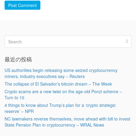
Post Comment
最近の投稿
US authorities begin releasing some seized cryptocurrency
miners, industry executives say – Reuters
The collapse of El Salvador’s bitcoin dream – The Week
Crypto scams are a new twist on the age-old Ponzi scheme –
Turn to 10
4 things to know about Trump’s plan for a ‘crypto strategic
reserve’ – NPR
NC lawmakers reverse themselves, move ahead with bill to invest
State Pension Plan in cryptocurrency – WRAL News