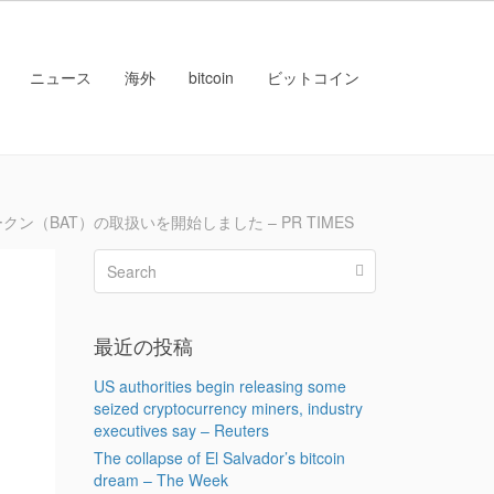
ニュース
海外
bitcoin
ビットコイン
BAT）の取扱いを開始しました – PR TIMES
ク
最近の投稿
US authorities begin releasing some
seized cryptocurrency miners, industry
executives say – Reuters
The collapse of El Salvador’s bitcoin
dream – The Week