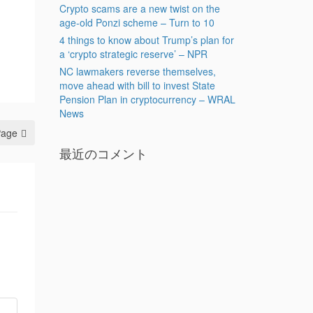
Crypto scams are a new twist on the
age-old Ponzi scheme – Turn to 10
4 things to know about Trump’s plan for
a ‘crypto strategic reserve’ – NPR
NC lawmakers reverse themselves,
move ahead with bill to invest State
Pension Plan in cryptocurrency – WRAL
News
Page
最近のコメント