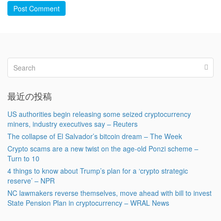
Post Comment
最近の投稿
US authorities begin releasing some seized cryptocurrency
miners, industry executives say – Reuters
The collapse of El Salvador’s bitcoin dream – The Week
Crypto scams are a new twist on the age-old Ponzi scheme –
Turn to 10
4 things to know about Trump’s plan for a ‘crypto strategic
reserve’ – NPR
NC lawmakers reverse themselves, move ahead with bill to invest
State Pension Plan in cryptocurrency – WRAL News