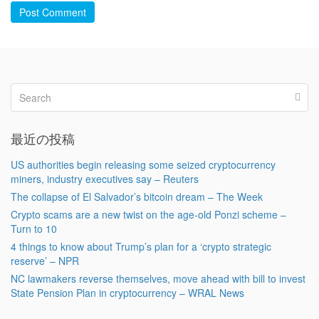
Post Comment
最近の投稿
US authorities begin releasing some seized cryptocurrency
miners, industry executives say – Reuters
The collapse of El Salvador’s bitcoin dream – The Week
Crypto scams are a new twist on the age-old Ponzi scheme –
Turn to 10
4 things to know about Trump’s plan for a ‘crypto strategic
reserve’ – NPR
NC lawmakers reverse themselves, move ahead with bill to invest
State Pension Plan in cryptocurrency – WRAL News