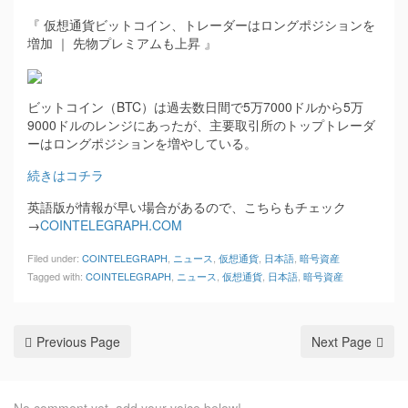
『 仮想通貨ビットコイン、トレーダーはロングポジションを
増加 ｜ 先物プレミアムも上昇 』
ビットコイン（BTC）は過去数日間で5万7000ドルから5万
9000ドルのレンジにあったが、主要取引所のトップトレーダ
ーはロングポジションを増やしている。
続きはコチラ
英語版が情報が早い場合があるので、こちらもチェック
→
COINTELEGRAPH.COM
Filed under:
COINTELEGRAPH
,
ニュース
,
仮想通貨
,
日本語
,
暗号資産
Tagged with:
COINTELEGRAPH
,
ニュース
,
仮想通貨
,
日本語
,
暗号資産
Previous Page
Next Page