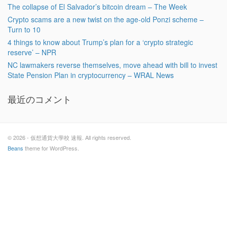
The collapse of El Salvador’s bitcoin dream – The Week
Crypto scams are a new twist on the age-old Ponzi scheme –
Turn to 10
4 things to know about Trump’s plan for a ‘crypto strategic
reserve’ – NPR
NC lawmakers reverse themselves, move ahead with bill to invest
State Pension Plan in cryptocurrency – WRAL News
最近のコメント
© 2026 - 仮想通貨大學校 速報. All rights reserved.
Beans
theme for WordPress.