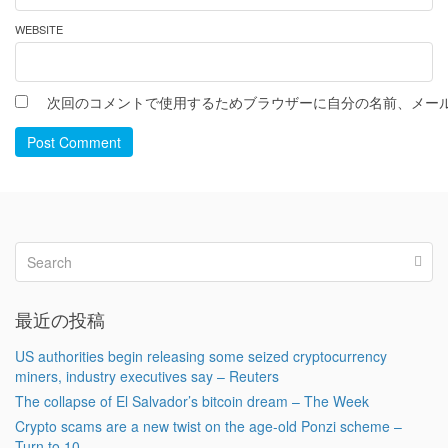
WEBSITE
次回のコメントで使用するためブラウザーに自分の名前、メー
Post Comment
最近の投稿
US authorities begin releasing some seized cryptocurrency
miners, industry executives say – Reuters
The collapse of El Salvador’s bitcoin dream – The Week
Crypto scams are a new twist on the age-old Ponzi scheme –
Turn to 10