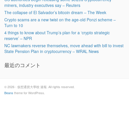
miners, industry executives say – Reuters
The collapse of El Salvador’s bitcoin dream – The Week
Crypto scams are a new twist on the age-old Ponzi scheme –
Turn to 10
4 things to know about Trump’s plan for a ‘crypto strategic
reserve’ – NPR
NC lawmakers reverse themselves, move ahead with bill to invest
State Pension Plan in cryptocurrency – WRAL News
最近のコメント
© 2026 - 仮想通貨大學校 速報. All rights reserved.
Beans
theme for WordPress.