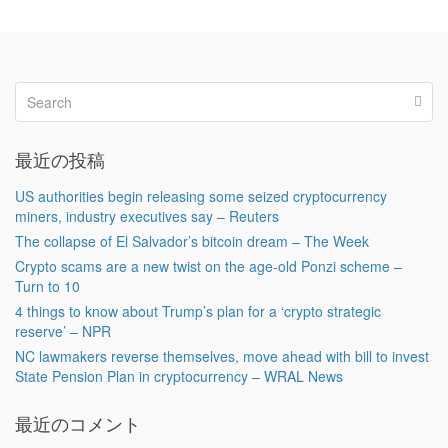
最近の投稿
US authorities begin releasing some seized cryptocurrency
miners, industry executives say – Reuters
The collapse of El Salvador’s bitcoin dream – The Week
Crypto scams are a new twist on the age-old Ponzi scheme –
Turn to 10
4 things to know about Trump’s plan for a ‘crypto strategic
reserve’ – NPR
NC lawmakers reverse themselves, move ahead with bill to invest
State Pension Plan in cryptocurrency – WRAL News
最近のコメント