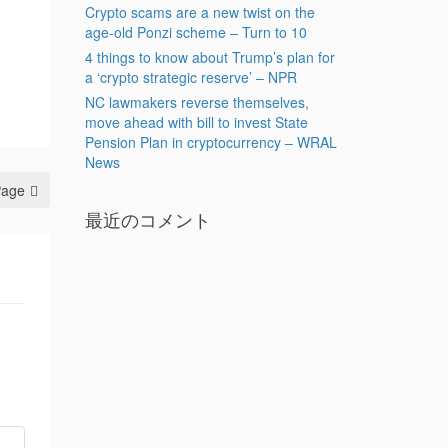
Crypto scams are a new twist on the
age-old Ponzi scheme – Turn to 10
4 things to know about Trump’s plan for
a ‘crypto strategic reserve’ – NPR
NC lawmakers reverse themselves,
move ahead with bill to invest State
Pension Plan in cryptocurrency – WRAL
News
Page
最近のコメント