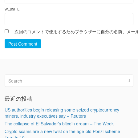
WEBSITE
次回のコメントで使用するためブラウザーに自分の名前、メー
Post Comment
最近の投稿
US authorities begin releasing some seized cryptocurrency
miners, industry executives say – Reuters
The collapse of El Salvador’s bitcoin dream – The Week
Crypto scams are a new twist on the age-old Ponzi scheme –
Turn to 10