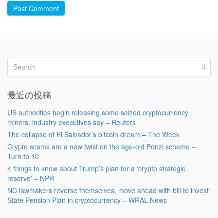
Post Comment
最近の投稿
US authorities begin releasing some seized cryptocurrency
miners, industry executives say – Reuters
The collapse of El Salvador’s bitcoin dream – The Week
Crypto scams are a new twist on the age-old Ponzi scheme –
Turn to 10
4 things to know about Trump’s plan for a ‘crypto strategic
reserve’ – NPR
NC lawmakers reverse themselves, move ahead with bill to invest
State Pension Plan in cryptocurrency – WRAL News