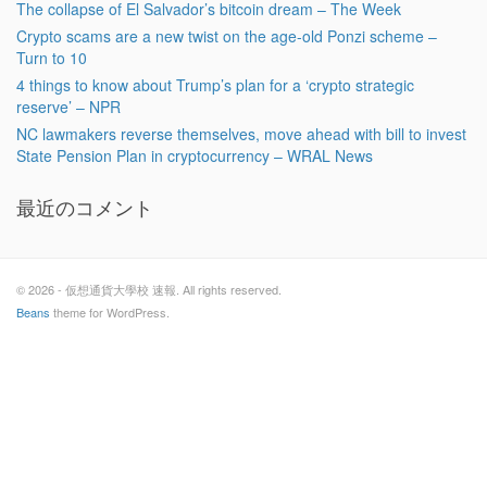
The collapse of El Salvador’s bitcoin dream – The Week
Crypto scams are a new twist on the age-old Ponzi scheme –
Turn to 10
4 things to know about Trump’s plan for a ‘crypto strategic
reserve’ – NPR
NC lawmakers reverse themselves, move ahead with bill to invest
State Pension Plan in cryptocurrency – WRAL News
最近のコメント
© 2026 - 仮想通貨大學校 速報. All rights reserved.
Beans
theme for WordPress.