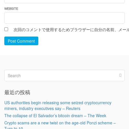
WEBSITE
次回のコメントで使用するためブラウザーに自分の名前、メー
Post Comment
最近の投稿
US authorities begin releasing some seized cryptocurrency
miners, industry executives say – Reuters
The collapse of El Salvador’s bitcoin dream – The Week
Crypto scams are a new twist on the age-old Ponzi scheme –
Turn to 10