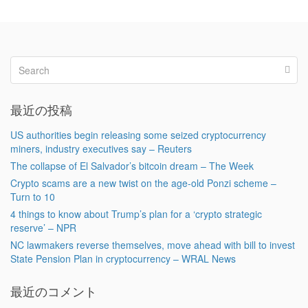
最近の投稿
US authorities begin releasing some seized cryptocurrency
miners, industry executives say – Reuters
The collapse of El Salvador’s bitcoin dream – The Week
Crypto scams are a new twist on the age-old Ponzi scheme –
Turn to 10
4 things to know about Trump’s plan for a ‘crypto strategic
reserve’ – NPR
NC lawmakers reverse themselves, move ahead with bill to invest
State Pension Plan in cryptocurrency – WRAL News
最近のコメント