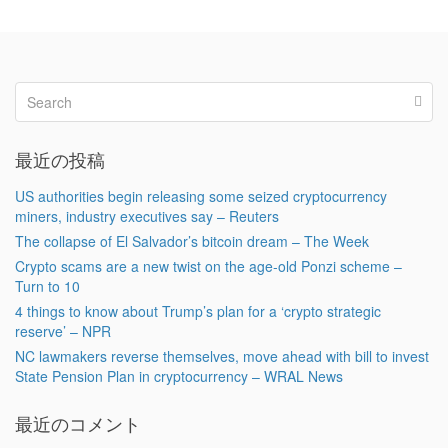
最近の投稿
US authorities begin releasing some seized cryptocurrency
miners, industry executives say – Reuters
The collapse of El Salvador’s bitcoin dream – The Week
Crypto scams are a new twist on the age-old Ponzi scheme –
Turn to 10
4 things to know about Trump’s plan for a ‘crypto strategic
reserve’ – NPR
NC lawmakers reverse themselves, move ahead with bill to invest
State Pension Plan in cryptocurrency – WRAL News
最近のコメント