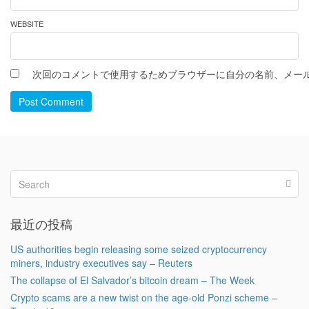
WEBSITE
次回のコメントで使用するためブラウザーに自分の名前、メー
Post Comment
最近の投稿
US authorities begin releasing some seized cryptocurrency
miners, industry executives say – Reuters
The collapse of El Salvador’s bitcoin dream – The Week
Crypto scams are a new twist on the age-old Ponzi scheme –