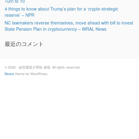
Turn to 10
4 things to know about Trump’s plan for a ‘crypto strategic
reserve’ – NPR
NC lawmakers reverse themselves, move ahead with bill to invest
State Pension Plan in cryptocurrency – WRAL News
最近のコメント
© 2026 - 仮想通貨大學校 速報. All rights reserved.
Beans
theme for WordPress.