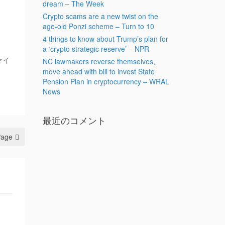
dream – The Week
Crypto scams are a new twist on the
age-old Ponzi scheme – Turn to 10
4 things to know about Trump’s plan for
a ‘crypto strategic reserve’ – NPR
ァイ
NC lawmakers reverse themselves,
move ahead with bill to invest State
Pension Plan in cryptocurrency – WRAL
News
最近のコメント
Page