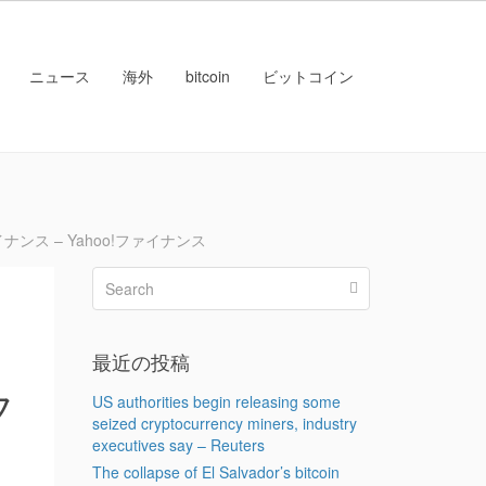
ニュース
海外
bitcoin
ビットコイン
ス – Yahoo!ファイナンス
最近の投稿
フ
US authorities begin releasing some
seized cryptocurrency miners, industry
executives say – Reuters
The collapse of El Salvador’s bitcoin