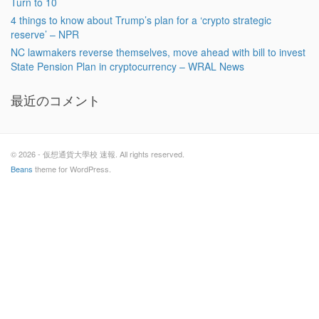
Turn to 10
4 things to know about Trump’s plan for a ‘crypto strategic
reserve’ – NPR
NC lawmakers reverse themselves, move ahead with bill to invest
State Pension Plan in cryptocurrency – WRAL News
最近のコメント
© 2026 - 仮想通貨大學校 速報. All rights reserved.
Beans
theme for WordPress.