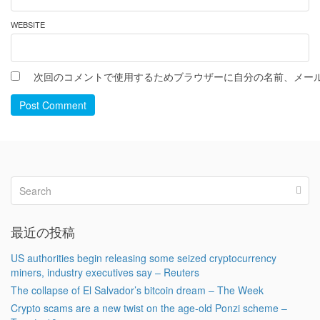
WEBSITE
次回のコメントで使用するためブラウザーに自分の名前、メー
Post Comment
最近の投稿
US authorities begin releasing some seized cryptocurrency
miners, industry executives say – Reuters
The collapse of El Salvador’s bitcoin dream – The Week
Crypto scams are a new twist on the age-old Ponzi scheme –