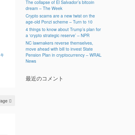
The collapse of El Salvador’s bitcoin
dream – The Week
Crypto scams are a new twist on the
age-old Ponzi scheme – Turn to 10
4 things to know about Trump’s plan for
a ‘crypto strategic reserve’ – NPR
NC lawmakers reverse themselves,
move ahead with bill to invest State
ンキ
Pension Plan in cryptocurrency – WRAL
News
最近のコメント
Page