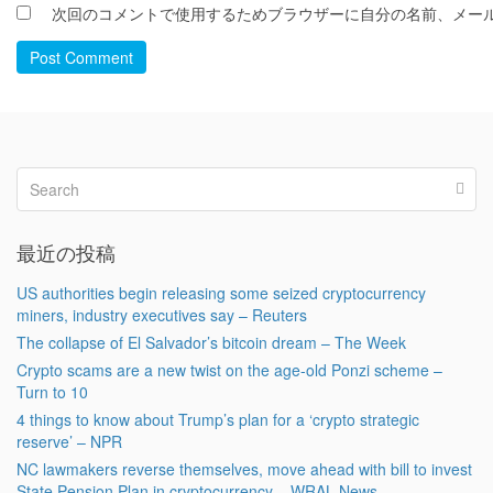
次回のコメントで使用するためブラウザーに自分の名前、メー
Post Comment
最近の投稿
US authorities begin releasing some seized cryptocurrency
miners, industry executives say – Reuters
The collapse of El Salvador’s bitcoin dream – The Week
Crypto scams are a new twist on the age-old Ponzi scheme –
Turn to 10
4 things to know about Trump’s plan for a ‘crypto strategic
reserve’ – NPR
NC lawmakers reverse themselves, move ahead with bill to invest
State Pension Plan in cryptocurrency – WRAL News