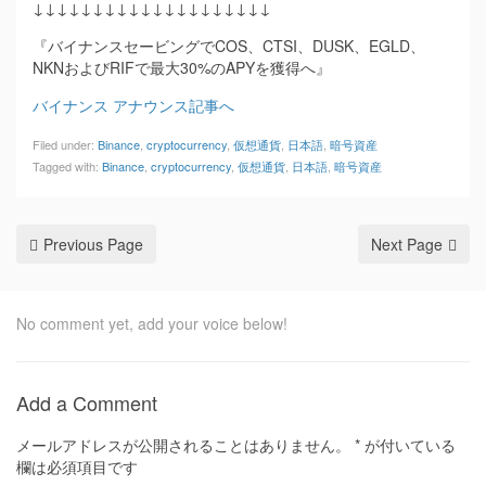
↓↓↓↓↓↓↓↓↓↓↓↓↓↓↓↓↓↓↓↓
『バイナンスセービングでCOS、CTSI、DUSK、EGLD、
NKNおよびRIFで最大30%のAPYを獲得へ』
バイナンス アナウンス記事へ
Filed under:
Binance
,
cryptocurrency
,
仮想通貨
,
日本語
,
暗号資産
Tagged with:
Binance
,
cryptocurrency
,
仮想通貨
,
日本語
,
暗号資産
Previous Page
Next Page
No comment yet, add your voice below!
Add a Comment
メールアドレスが公開されることはありません。
*
が付いている
欄は必須項目です