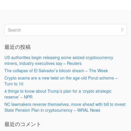
最近の投稿
US authorities begin releasing some seized cryptocurrency
miners, industry executives say – Reuters
The collapse of El Salvador’s bitcoin dream – The Week
Crypto scams are a new twist on the age-old Ponzi scheme –
Turn to 10
4 things to know about Trump’s plan for a ‘crypto strategic
reserve’ – NPR
NC lawmakers reverse themselves, move ahead with bill to invest
State Pension Plan in cryptocurrency – WRAL News
最近のコメント