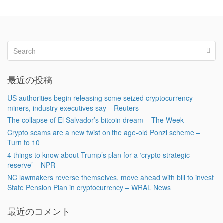
最近の投稿
US authorities begin releasing some seized cryptocurrency
miners, industry executives say – Reuters
The collapse of El Salvador’s bitcoin dream – The Week
Crypto scams are a new twist on the age-old Ponzi scheme –
Turn to 10
4 things to know about Trump’s plan for a ‘crypto strategic
reserve’ – NPR
NC lawmakers reverse themselves, move ahead with bill to invest
State Pension Plan in cryptocurrency – WRAL News
最近のコメント