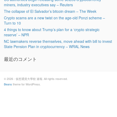
miners, industry executives say – Reuters
The collapse of El Salvador’s bitcoin dream – The Week
Crypto scams are a new twist on the age-old Ponzi scheme –
Turn to 10
4 things to know about Trump’s plan for a ‘crypto strategic
reserve’ – NPR
NC lawmakers reverse themselves, move ahead with bill to invest
State Pension Plan in cryptocurrency – WRAL News
最近のコメント
© 2026 - 仮想通貨大學校 速報. All rights reserved.
Beans
theme for WordPress.