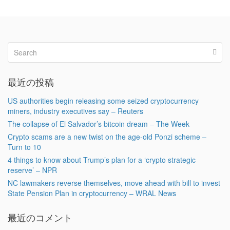
最近の投稿
US authorities begin releasing some seized cryptocurrency
miners, industry executives say – Reuters
The collapse of El Salvador’s bitcoin dream – The Week
Crypto scams are a new twist on the age-old Ponzi scheme –
Turn to 10
4 things to know about Trump’s plan for a ‘crypto strategic
reserve’ – NPR
NC lawmakers reverse themselves, move ahead with bill to invest
State Pension Plan in cryptocurrency – WRAL News
最近のコメント