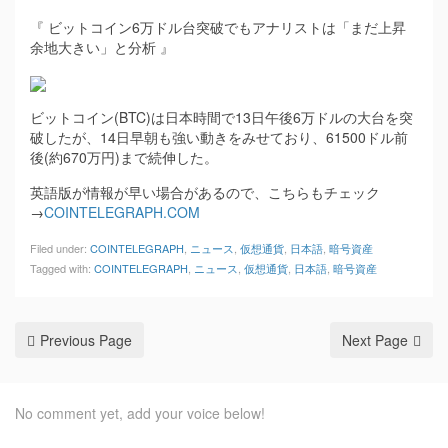
『 ビットコイン6万ドル台突破でもアナリストは「まだ上昇
余地大きい」と分析 』
ビットコイン(BTC)は日本時間で13日午後6万ドルの大台を突
破したが、14日早朝も強い動きをみせており、61500ドル前
後(約670万円)まで続伸した。
英語版が情報が早い場合があるので、こちらもチェック
→
COINTELEGRAPH.COM
Filed under:
COINTELEGRAPH
,
ニュース
,
仮想通貨
,
日本語
,
暗号資産
Tagged with:
COINTELEGRAPH
,
ニュース
,
仮想通貨
,
日本語
,
暗号資産
Previous Page
Next Page
No comment yet, add your voice below!