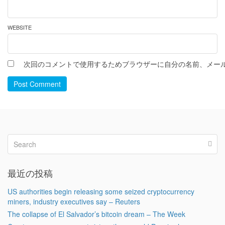
WEBSITE
次回のコメントで使用するためブラウザーに自分の名前、メー
Post Comment
最近の投稿
US authorities begin releasing some seized cryptocurrency
miners, industry executives say – Reuters
The collapse of El Salvador’s bitcoin dream – The Week