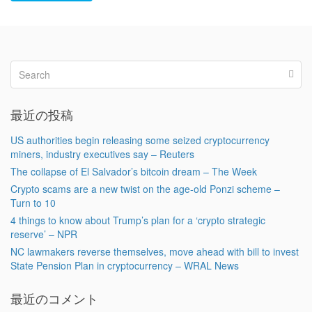
最近の投稿
US authorities begin releasing some seized cryptocurrency
miners, industry executives say – Reuters
The collapse of El Salvador’s bitcoin dream – The Week
Crypto scams are a new twist on the age-old Ponzi scheme –
Turn to 10
4 things to know about Trump’s plan for a ‘crypto strategic
reserve’ – NPR
NC lawmakers reverse themselves, move ahead with bill to invest
State Pension Plan in cryptocurrency – WRAL News
最近のコメント