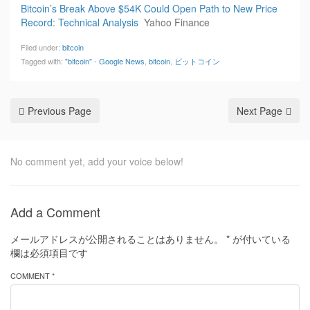
Bitcoin’s Break Above $54K Could Open Path to New Price
Record: Technical Analysis
Yahoo Finance
Filed under:
bitcoin
Tagged with:
"bitcoin" - Google News
,
bitcoin
,
ビットコイン
Previous Page
Next Page
No comment yet, add your voice below!
Add a Comment
メールアドレスが公開されることはありません。
*
が付いている
欄は必須項目です
COMMENT *