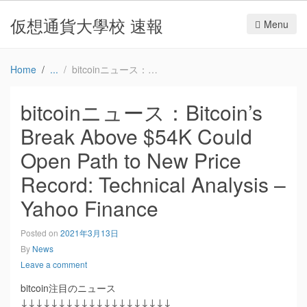
仮想通貨大學校 速報
Menu
Home
bitcoinニュース：Bitcoin’s Break Above $54K Could Open Path to New Price Record: Technical Analysis – Yahoo Finance
bitcoinニュース：Bitcoin’s
Break Above $54K Could
Open Path to New Price
Record: Technical Analysis –
Yahoo Finance
Posted on
2021年3月13日
By
News
Leave a comment
bitcoin注目のニュース
↓↓↓↓↓↓↓↓↓↓↓↓↓↓↓↓↓↓↓↓