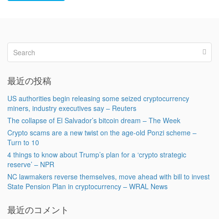
最近の投稿
US authorities begin releasing some seized cryptocurrency
miners, industry executives say – Reuters
The collapse of El Salvador’s bitcoin dream – The Week
Crypto scams are a new twist on the age-old Ponzi scheme –
Turn to 10
4 things to know about Trump’s plan for a ‘crypto strategic
reserve’ – NPR
NC lawmakers reverse themselves, move ahead with bill to invest
State Pension Plan in cryptocurrency – WRAL News
最近のコメント