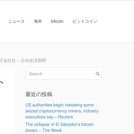
ニュース
海外
bitcoin
ビットコイン
会社化 – 日本経済新聞
ト
最近の投稿
US authorities begin releasing some
seized cryptocurrency miners, industry
executives say – Reuters
The collapse of El Salvador’s bitcoin
dream – The Week