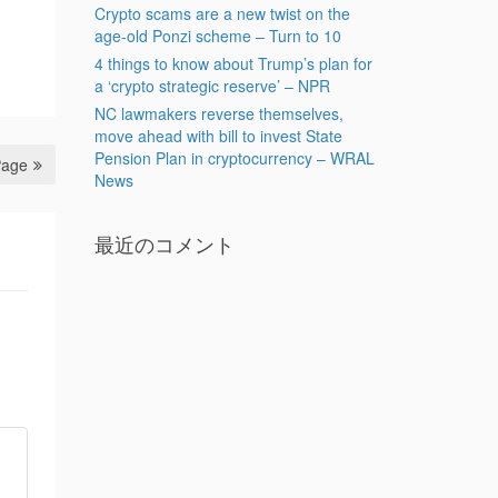
Crypto scams are a new twist on the
age-old Ponzi scheme – Turn to 10
4 things to know about Trump’s plan for
a ‘crypto strategic reserve’ – NPR
NC lawmakers reverse themselves,
move ahead with bill to invest State
Pension Plan in cryptocurrency – WRAL
Page
News
最近のコメント