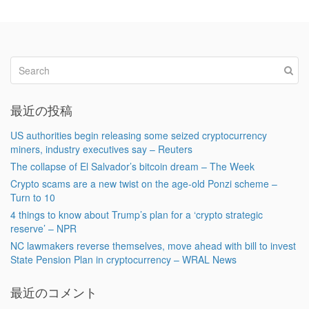
最近の投稿
US authorities begin releasing some seized cryptocurrency
miners, industry executives say – Reuters
The collapse of El Salvador’s bitcoin dream – The Week
Crypto scams are a new twist on the age-old Ponzi scheme –
Turn to 10
4 things to know about Trump’s plan for a ‘crypto strategic
reserve’ – NPR
NC lawmakers reverse themselves, move ahead with bill to invest
State Pension Plan in cryptocurrency – WRAL News
最近のコメント