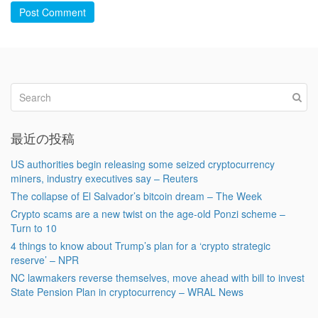
Post Comment
最近の投稿
US authorities begin releasing some seized cryptocurrency
miners, industry executives say – Reuters
The collapse of El Salvador’s bitcoin dream – The Week
Crypto scams are a new twist on the age-old Ponzi scheme –
Turn to 10
4 things to know about Trump’s plan for a ‘crypto strategic
reserve’ – NPR
NC lawmakers reverse themselves, move ahead with bill to invest
State Pension Plan in cryptocurrency – WRAL News