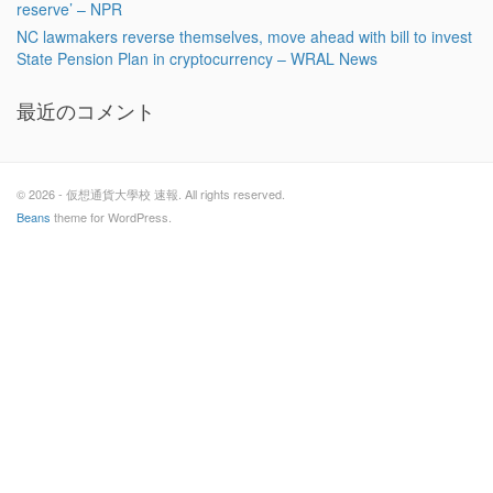
reserve’ – NPR
NC lawmakers reverse themselves, move ahead with bill to invest
State Pension Plan in cryptocurrency – WRAL News
最近のコメント
© 2026 - 仮想通貨大學校 速報. All rights reserved.
Beans
theme for WordPress.