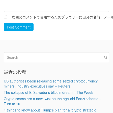
次回のコメントで使用するためブラウザーに自分の名前、メー
Post Comment
最近の投稿
US authorities begin releasing some seized cryptocurrency
miners, industry executives say – Reuters
The collapse of El Salvador’s bitcoin dream – The Week
Crypto scams are a new twist on the age-old Ponzi scheme –
Turn to 10
4 things to know about Trump’s plan for a ‘crypto strategic